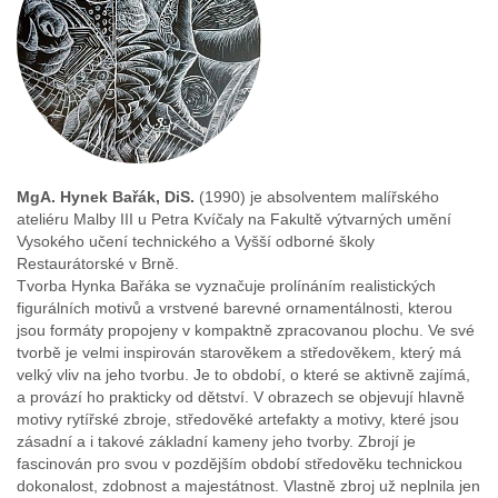
MgA. Hynek Bařák, DiS.
(1990) je absolventem malířského
ateliéru Malby III u Petra Kvíčaly na Fakultě výtvarných umění
Vysokého učení technického a Vyšší odborné školy
Restaurátorské v Brně.
Tvorba Hynka Bařáka se vyznačuje prolínáním realistických
figurálních motivů a vrstvené barevné ornamentálnosti, kterou
jsou formáty propojeny v kompaktně zpracovanou plochu. Ve své
tvorbě je velmi inspirován starověkem a středověkem, který má
velký vliv na jeho tvorbu. Je to období, o které se aktivně zajímá,
a provází ho prakticky od dětství. V obrazech se objevují hlavně
motivy rytířské zbroje, středověké artefakty a motivy, které jsou
zásadní a i takové základní kameny jeho tvorby. Zbrojí je
fascinován pro svou v pozdějším období středověku technickou
dokonalost, zdobnost a majestátnost. Vlastně zbroj už neplnila jen