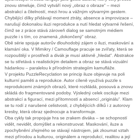
znovu stmeluje, čímž vytváří nový „obraz o obraze“ – mezi
abstrakcí a čitelností, mezi hrou a vážným výtvarným gestem.
Chybějící dílky přidávají moment ztráty, absence a improvizace –
narušují dokonalou iluzi reprodukce a nutí hledat výtvarné řešení,
čímž se z práce stává zároveň dialog se samotným médiem
puzzle i s tím, co znamená „dokončený“ obraz.
Obě série spojuje autorův dlouhodobý zájem o iluzi, maskování a
klamání oka. V Mimikry / Camouflage pracuje se zvířaty, která se
rozpouštějí v prostředí a divák je musí aktivně „hledat“. Abstrakce
se tu střetává s realistickým detailem a obraz se stává vizuální
hádankou – paralelou k přírodním strategiím kamufláže.
V projektu PuzzleRecyclation se princip iluze objevuje na poli
kulturní paměti a reprodukce. Autor cíleně využívá puzzle s
reprodukcemi známých obrazů, které rozkládá, posouvá a znovu
skládá do fragmentované podoby. Výsledný celek osciluje mezi
abstrakcí a figurací, mezi přítomností a absencí „originálu“. Klam
se tu rodí z narušené celistvosti, z chybějících dílků i z autorovy
kresby, která obraz sjednocuje a transformuje.
Oba cykly tak propojuje hra se zrakem diváka – se schopností
vidět, nevidět, domýšlet a rekonstruovat. Maskování, iluze a
zpochybnění zřejmého se stávají nástrojem, jak zkoumat vztah
mezi přírodou a kulturou, originálem a reprodukcí, realitou a její