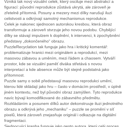
Vzniká tak nový vizuální celek, který osciluje mezi abstrakcí a
figurací: původní reprodukce zůstává ukrytá, ale zároveň je
zřetelně přítomná. Posuny a mezery mezi dílky narušují iluzi
celistvosti a odkrývají samotný mechanismus reprodukce.
Celek je nakonec sjednocen autorskou kresbou, která obraz
transformuje a zároveň stvrzuje jeho novou podobu. Chybějící
dílky se stávají impulzem k doplnění, k intervenci, k zpochybnění
představy „dokončeného“ obrazu.
PuzzleRecyclation tak funguje jako hra i kritický komentář:
problematizuje hranici mezi originálem a reprodukcí, mezi
masovou zábavou a uměním, mezi řádem a chaosem. Vytváří
prostor, kde se vizuální paměť diváka střetává s novou
interpretací a kde absence může být stejně podstatná jako
přítomnost.
Puzzle samy o sobě představují masovou reprodukci umění,
kterou lidé skládají jako hru – často v domácím prostředí, v úplně
jiném kontextu, než byl původní obraz zamýšlen. Tyto reprodukce
navíc bývají komodifikované do zábavného předmětu.
Rozkládáním a posunem dílků autor dekonstruuje iluzi jednotného
obrazu a odkrývá jeho „mechaniku“ – puzzle se promění v síť
pixelů, která zároveň znejasňuje originál i odkazuje na digitální
fragmentaci.
Sjednocující kresba funguje jako gesto autora, který celý proces