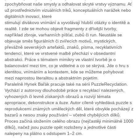
zpochybňovat naše smysly a odhalovat skryté vrstvy významu. Ať
už prostřednictvím vizuálních triků, konceptuálních narážek nebo
digitálních inovací, které
stimulují divákovo vnímání a vyvolávají hlubší otázky o identitě a
realitě. I zde se mohou objevit fragmenty z dřívější tvorby,
například zbroje, varhanních píšťal, zubů či run. Neustále se
objevuje směs figurálních či zvířecích motivů, mystických,
převážně severských artefaktů, znaků, písma, recyklativních
tendencí, které ve vrstvené malbě přechází v obsedantní
abstrakci. Práce s tématem mimikry ve vlastní tvorbě je o
balancování mezi tím, co je viditelné a co se skrývá. Jde o hru s
identitou, vnímáním a kontextem, kde se můžeme pohybovat
mezi naprostou literalitou a abstraktním pojetím.
Paralelně Hynek Bařák pracuje také na sérii PuzzleRecyclation.
Vychází z autorovy dlouhodobé práce s recyklací nalezených,
vyhozených či levně získaných obrazů a rozvíjí témata
apropriace, dekonstrukce a iluze. Autor cíleně vyhledává puzzle s
reprodukcemi známých uměleckých děl, které obvykle pocházejí z
bazarů a nesou znaky používání – včetně chybějících dílků.
Proces začíná složením celého obrazu (nejčastěji minimálně 1000
dílků), načež jsou puzzle opět rozloženy a jednotlivé části
nalepeny na plátno s odstupem 1–2 cm.