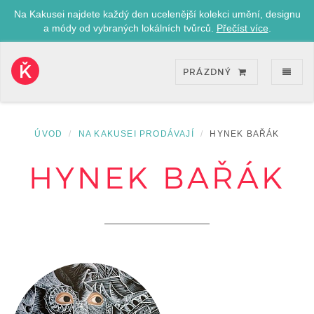
Na Kakusei najdete každý den ucelenější kolekci umění, designu
a módy od vybraných lokálních tvůrců.
Přečíst více
.
ZOB
PRÁZDNÝ
Kakusei-
přejít
na
úvodní
ÚVOD
NA KAKUSEI PRODÁVAJÍ
HYNEK BAŘÁK
stránku
HYNEK BAŘÁK