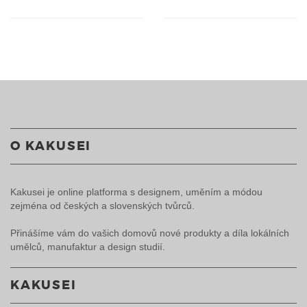
O KAKUSEI
Kakusei je online platforma s designem, uměním a módou
zejména od českých a slovenských tvůrců.
Přinášíme vám do vašich domovů nové produkty a díla lokálních
umělců, manufaktur a design studií.
KAKUSEI