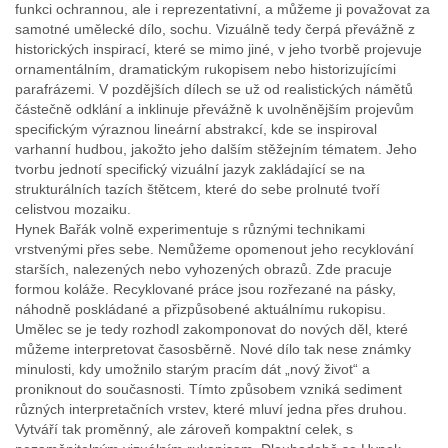
funkci ochrannou, ale i reprezentativní, a můžeme ji považovat za
samotné umělecké dílo, sochu. Vizuálně tedy čerpá převážně z
historických inspirací, které se mimo jiné, v jeho tvorbě projevuje
ornamentálním, dramatickým rukopisem nebo historizujícími
parafrázemi. V pozdějších dílech se už od realistických námětů
částečně odklání a inklinuje převážně k uvolněnějším projevům
specifickým výraznou lineární abstrakcí, kde se inspiroval
varhanní hudbou, jakožto jeho dalším stěžejním tématem. Jeho
tvorbu jednotí specifický vizuální jazyk zakládající se na
strukturálních tazích štětcem, které do sebe prolnuté tvoří
celistvou mozaiku.
Hynek Bařák volně experimentuje s různými technikami
vrstvenými přes sebe. Nemůžeme opomenout jeho recyklování
starších, nalezených nebo vyhozených obrazů. Zde pracuje
formou koláže. Recyklované práce jsou rozřezané na pásky,
náhodně poskládané a přizpůsobené aktuálnímu rukopisu.
Umělec se je tedy rozhodl zakomponovat do nových děl, které
můžeme interpretovat časosběrně. Nové dílo tak nese známky
minulosti, kdy umožnilo starým pracím dát „nový život“ a
proniknout do současnosti. Tímto způsobem vzniká sediment
různých interpretačních vrstev, které mluví jedna přes druhou.
Vytváří tak proměnný, ale zároveň kompaktní celek, s