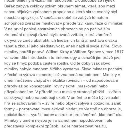
nezaměnitelným vizuálním rukopisem. Dlouhodobě se Hynek
Bařák zabývá cyklicky úzkým okruhem témat, která jsou mezi
sebou nějakým způsobem propojena a která skrze osobitý styl
neustále upcykluje. V současné době se zabývá tématem
schopnosti zvířat se maskovat v přírodě tzv. kamufláže či mimiker.
V na první pohled abstraktních obrazech se po pečlivějším
zkoumání objevují různá stylizovaná zvířata, která záměrně
ukrývá ve změti abstraktních lineárních tahů a nechává diváka
tápat a zkouší jeho představivost, aneb najdi si svoje zvíře. Slovo
mimikry použili poprvé William Kirby a William Spence v roce 1817
ve svém díle Introduction to Entomology a označili jím právě jev,
kdy se hmyz podobá částem rostlin. Od té doby však slovo
mimikry nabylo mnohem širšího významu. Slovo mimeze pochází
z řeckého výrazu mimesis, což znamená napodobení. Mimikry v
umění můžeme chápat v několika rovinách – od napodobování
přírody až po konceptuální roviny skrytí, maskování nebo
přizpůsobení se. V přírodě jsou mimikry strategií přežití – zvířata
se skrývají nebo napodobují okolí. V umění to může být vizuální
hra se schováváním – zvíře nebo objekt splývá s pozadím, zánik
formy – pozorovatel musí aktivně hledat, co vlastně na obraze je,
optické iluze – využití barev a struktur pro záměrné „klamání“ oka.
Mimikry v umění nejsou jen o samotném napodobování, ale
představují komplexní způsob, jak reinterpretovat realitu,