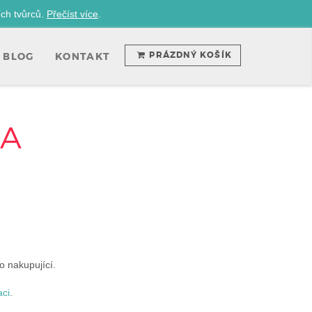
ích tvůrců.
Přečíst více
.
PRÁZDNÝ KOŠÍK
BLOG
KONTAKT
NA
o nakupující.
aci
.