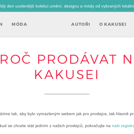
ždý den ucelenější kolekci umění, designu a módy od vybraných lokáln
N
MÓDA
AUTOŘI
O KAKUSEI
ROČ PRODÁVAT 
KAKUSEI
bíme tak, aby bylo vymazleným webem jak pro prodejce, tak hlavně pr
kud se chcete stát jedním z našich prodejců, pokračujte na
naši registr