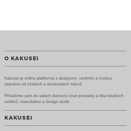
O KAKUSEI
Kakusei je online platforma s designem, uměním a módou
zejména od českých a slovenských tvůrců.
Přinášíme vám do vašich domovů nové produkty a díla lokálních
umělců, manufaktur a design studií.
KAKUSEI