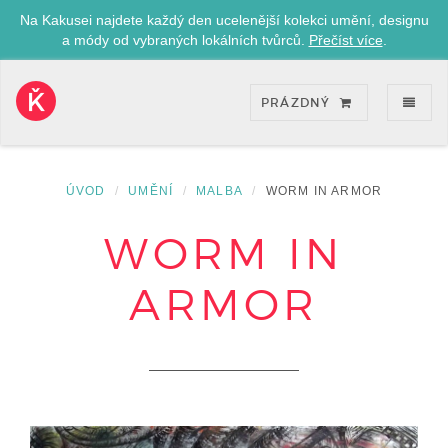
Na Kakusei najdete každý den ucelenější kolekci umění, designu
a módy od vybraných lokálních tvůrců.
Přečíst více
.
ZOB
PRÁZDNÝ
Kakusei-
přejít
na
úvodní
ÚVOD
UMĚNÍ
MALBA
WORM IN ARMOR
stránku
WORM IN
ARMOR