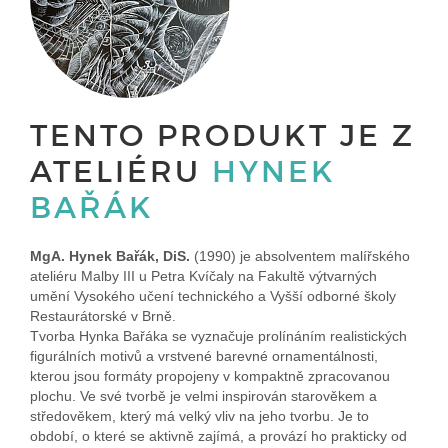
TENTO PRODUKT JE Z
ATELIÉRU
HYNEK
BAŘÁK
MgA. Hynek Bařák, DiS.
(1990) je absolventem malířského
ateliéru Malby III u Petra Kvíčaly na Fakultě výtvarných
umění Vysokého učení technického a Vyšší odborné školy
Restaurátorské v Brně.
Tvorba Hynka Bařáka se vyznačuje prolínáním realistických
figurálních motivů a vrstvené barevné ornamentálnosti,
kterou jsou formáty propojeny v kompaktně zpracovanou
plochu. Ve své tvorbě je velmi inspirován starověkem a
středověkem, který má velký vliv na jeho tvorbu. Je to
období, o které se aktivně zajímá, a provází ho prakticky od