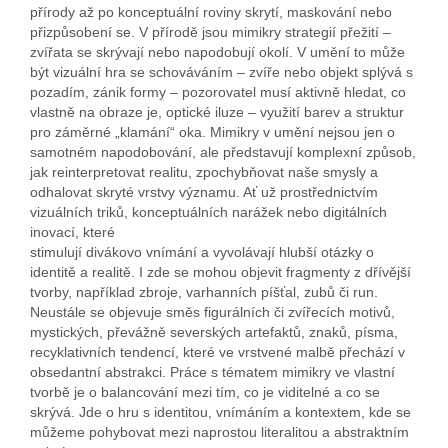
přírody až po konceptuální roviny skrytí, maskování nebo
přizpůsobení se. V přírodě jsou mimikry strategií přežití –
zvířata se skrývají nebo napodobují okolí. V umění to může
být vizuální hra se schováváním – zvíře nebo objekt splývá s
pozadím, zánik formy – pozorovatel musí aktivně hledat, co
vlastně na obraze je, optické iluze – využití barev a struktur
pro záměrné „klamání“ oka. Mimikry v umění nejsou jen o
samotném napodobování, ale představují komplexní způsob,
jak reinterpretovat realitu, zpochybňovat naše smysly a
odhalovat skryté vrstvy významu. Ať už prostřednictvím
vizuálních triků, konceptuálních narážek nebo digitálních
inovací, které
stimulují divákovo vnímání a vyvolávají hlubší otázky o
identitě a realitě. I zde se mohou objevit fragmenty z dřívější
tvorby, například zbroje, varhanních píšťal, zubů či run.
Neustále se objevuje směs figurálních či zvířecích motivů,
mystických, převážně severských artefaktů, znaků, písma,
recyklativních tendencí, které ve vrstvené malbě přechází v
obsedantní abstrakci. Práce s tématem mimikry ve vlastní
tvorbě je o balancování mezi tím, co je viditelné a co se
skrývá. Jde o hru s identitou, vnímáním a kontextem, kde se
můžeme pohybovat mezi naprostou literalitou a abstraktním