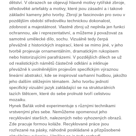
dětství. V obrazech se objevují hlavně motivy rytířské zbroje,
středověké artefakty a motivy, které jsou zásadní a i takové
základní kameny jeho tvorby. Zbrojí je fascinován pro svou v
pozdějším období středověku technickou dokonalost,
zdobnost a majestátnost. Vlastně zbroj už neplnila jen funkci
ochrannou, ale i reprezentativní, a můžeme ji považovat za
samotné umělecké dílo, sochu. Vizuálně tedy čerpá
převážně z historických inspirací, které se mimo jiné, v jeho
tvorbě projevuje ornamentálním, dramatickým rukopisem
nebo historizujícími parafrázemi. V pozdějších dílech se už
od realistických námětů částečně odklání a inklinuje
převážně k uvolněnějším projevům specifickým výraznou
lineární abstrakcí, kde se inspiroval varhanní hudbou, jakožto
jeho dalším stěžejním tématem. Jeho tvorbu jednotí
specifický vizuální jazyk zakládající se na strukturálních
tazích štětcem, které do sebe prolnuté tvoří celistvou
mozaiku.
Hynek Bařák volně experimentuje s různými technikami
vrstvenými přes sebe. Nemůžeme opomenout jeho
recyklování starších, nalezených nebo vyhozených obrazů.
Zde pracuje formou koláže. Recyklované práce jsou
rozřezané na pásky, náhodně poskládané a přizpůsobené
aktuálnímu rukopisu. Umělec se je tedy rozhodl