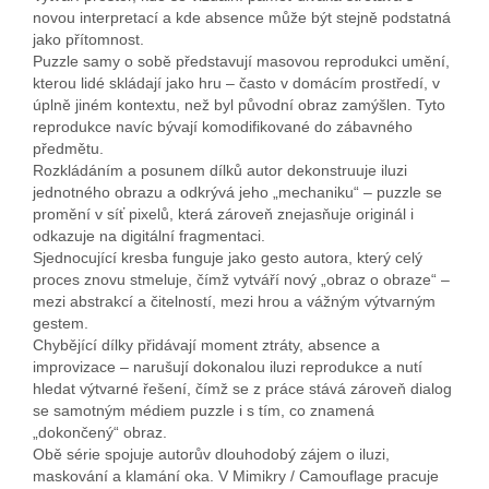
novou interpretací a kde absence může být stejně podstatná
jako přítomnost.
Puzzle samy o sobě představují masovou reprodukci umění,
kterou lidé skládají jako hru – často v domácím prostředí, v
úplně jiném kontextu, než byl původní obraz zamýšlen. Tyto
reprodukce navíc bývají komodifikované do zábavného
předmětu.
Rozkládáním a posunem dílků autor dekonstruuje iluzi
jednotného obrazu a odkrývá jeho „mechaniku“ – puzzle se
promění v síť pixelů, která zároveň znejasňuje originál i
odkazuje na digitální fragmentaci.
Sjednocující kresba funguje jako gesto autora, který celý
proces znovu stmeluje, čímž vytváří nový „obraz o obraze“ –
mezi abstrakcí a čitelností, mezi hrou a vážným výtvarným
gestem.
Chybějící dílky přidávají moment ztráty, absence a
improvizace – narušují dokonalou iluzi reprodukce a nutí
hledat výtvarné řešení, čímž se z práce stává zároveň dialog
se samotným médiem puzzle i s tím, co znamená
„dokončený“ obraz.
Obě série spojuje autorův dlouhodobý zájem o iluzi,
maskování a klamání oka. V Mimikry / Camouflage pracuje