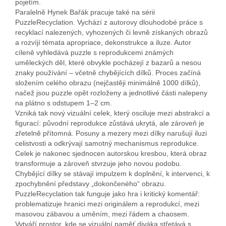
pojetím.
Paralelně Hynek Bařák pracuje také na sérii
PuzzleRecyclation. Vychází z autorovy dlouhodobé práce s
recyklací nalezených, vyhozených či levně získaných obrazů
a rozvíjí témata apropriace, dekonstrukce a iluze. Autor
cíleně vyhledává puzzle s reprodukcemi známých
uměleckých děl, které obvykle pocházejí z bazarů a nesou
znaky používání – včetně chybějících dílků. Proces začíná
složením celého obrazu (nejčastěji minimálně 1000 dílků),
načež jsou puzzle opět rozloženy a jednotlivé části nalepeny
na plátno s odstupem 1–2 cm.
Vzniká tak nový vizuální celek, který osciluje mezi abstrakcí a
figurací: původní reprodukce zůstává ukrytá, ale zároveň je
zřetelně přítomná. Posuny a mezery mezi dílky narušují iluzi
celistvosti a odkrývají samotný mechanismus reprodukce.
Celek je nakonec sjednocen autorskou kresbou, která obraz
transformuje a zároveň stvrzuje jeho novou podobu.
Chybějící dílky se stávají impulzem k doplnění, k intervenci, k
zpochybnění představy „dokončeného“ obrazu.
PuzzleRecyclation tak funguje jako hra i kritický komentář:
problematizuje hranici mezi originálem a reprodukcí, mezi
masovou zábavou a uměním, mezi řádem a chaosem.
Vytváří prostor, kde se vizuální paměť diváka střetává s