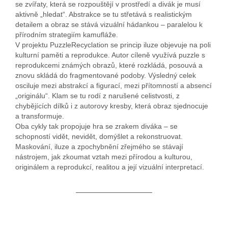
se zvířaty, která se rozpouštějí v prostředí a divák je musí
aktivně „hledat“. Abstrakce se tu střetává s realistickým
detailem a obraz se stává vizuální hádankou – paralelou k
přírodním strategiím kamufláže.
V projektu PuzzleRecyclation se princip iluze objevuje na poli
kulturní paměti a reprodukce. Autor cíleně využívá puzzle s
reprodukcemi známých obrazů, které rozkládá, posouvá a
znovu skládá do fragmentované podoby. Výsledný celek
osciluje mezi abstrakcí a figurací, mezi přítomností a absencí
„originálu“. Klam se tu rodí z narušené celistvosti, z
chybějících dílků i z autorovy kresby, která obraz sjednocuje
a transformuje.
Oba cykly tak propojuje hra se zrakem diváka – se
schopností vidět, nevidět, domýšlet a rekonstruovat.
Maskování, iluze a zpochybnění zřejmého se stávají
nástrojem, jak zkoumat vztah mezi přírodou a kulturou,
originálem a reprodukcí, realitou a její vizuální interpretací.