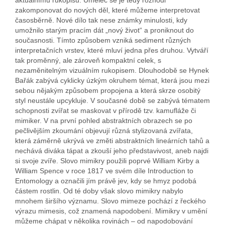
zakomponovat do nových děl, které můžeme interpretovat
časosběrně. Nové dílo tak nese známky minulosti, kdy
umožnilo starým pracím dát „nový život“ a proniknout do
současnosti. Tímto způsobem vzniká sediment různých
interpretačních vrstev, které mluví jedna přes druhou. Vytváří
tak proměnný, ale zároveň kompaktní celek, s
nezaměnitelným vizuálním rukopisem. Dlouhodobě se Hynek
Bařák zabývá cyklicky úzkým okruhem témat, která jsou mezi
sebou nějakým způsobem propojena a která skrze osobitý
styl neustále upcykluje. V současné době se zabývá tématem
schopnosti zvířat se maskovat v přírodě tzv. kamufláže či
mimiker. V na první pohled abstraktních obrazech se po
pečlivějším zkoumání objevují různá stylizovaná zvířata,
která záměrně ukrývá ve změti abstraktních lineárních tahů a
nechává diváka tápat a zkouší jeho představivost, aneb najdi
si svoje zvíře. Slovo mimikry použili poprvé William Kirby a
William Spence v roce 1817 ve svém díle Introduction to
Entomology a označili jím právě jev, kdy se hmyz podobá
částem rostlin. Od té doby však slovo mimikry nabylo
mnohem širšího významu. Slovo mimeze pochází z řeckého
výrazu mimesis, což znamená napodobení. Mimikry v umění
můžeme chápat v několika rovinách – od napodobování