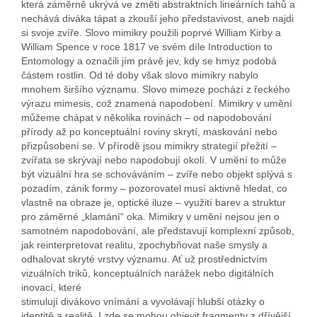
která záměrně ukrývá ve změti abstraktních lineárních tahů a
nechává diváka tápat a zkouší jeho představivost, aneb najdi
si svoje zvíře. Slovo mimikry použili poprvé William Kirby a
William Spence v roce 1817 ve svém díle Introduction to
Entomology a označili jím právě jev, kdy se hmyz podobá
částem rostlin. Od té doby však slovo mimikry nabylo
mnohem širšího významu. Slovo mimeze pochází z řeckého
výrazu mimesis, což znamená napodobení. Mimikry v umění
můžeme chápat v několika rovinách – od napodobování
přírody až po konceptuální roviny skrytí, maskování nebo
přizpůsobení se. V přírodě jsou mimikry strategií přežití –
zvířata se skrývají nebo napodobují okolí. V umění to může
být vizuální hra se schováváním – zvíře nebo objekt splývá s
pozadím, zánik formy – pozorovatel musí aktivně hledat, co
vlastně na obraze je, optické iluze – využití barev a struktur
pro záměrné „klamání“ oka. Mimikry v umění nejsou jen o
samotném napodobování, ale představují komplexní způsob,
jak reinterpretovat realitu, zpochybňovat naše smysly a
odhalovat skryté vrstvy významu. Ať už prostřednictvím
vizuálních triků, konceptuálních narážek nebo digitálních
inovací, které
stimulují divákovo vnímání a vyvolávají hlubší otázky o
identitě a realitě. I zde se mohou objevit fragmenty z dřívější