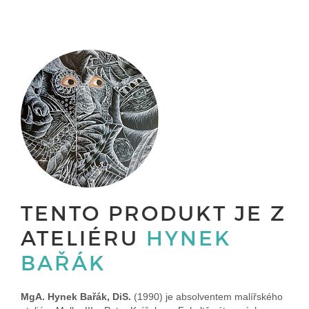
TENTO PRODUKT JE Z
ATELIÉRU
HYNEK
BAŘÁK
MgA. Hynek Bařák, DiS.
(1990) je absolventem malířského