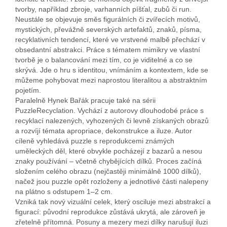
tvorby, například zbroje, varhanních píšťal, zubů či run.
Neustále se objevuje směs figurálních či zvířecích motivů,
mystických, převážně severských artefaktů, znaků, písma,
recyklativních tendencí, které ve vrstvené malbě přechází v
obsedantní abstrakci. Práce s tématem mimikry ve vlastní
tvorbě je o balancování mezi tím, co je viditelné a co se
skrývá. Jde o hru s identitou, vnímáním a kontextem, kde se
můžeme pohybovat mezi naprostou literalitou a abstraktním
pojetím.
Paralelně Hynek Bařák pracuje také na sérii
PuzzleRecyclation. Vychází z autorovy dlouhodobé práce s
recyklací nalezených, vyhozených či levně získaných obrazů
a rozvíjí témata apropriace, dekonstrukce a iluze. Autor
cíleně vyhledává puzzle s reprodukcemi známých
uměleckých děl, které obvykle pocházejí z bazarů a nesou
znaky používání – včetně chybějících dílků. Proces začíná
složením celého obrazu (nejčastěji minimálně 1000 dílků),
načež jsou puzzle opět rozloženy a jednotlivé části nalepeny
na plátno s odstupem 1–2 cm.
Vzniká tak nový vizuální celek, který osciluje mezi abstrakcí a
figurací: původní reprodukce zůstává ukrytá, ale zároveň je
zřetelně přítomná. Posuny a mezery mezi dílky narušují iluzi