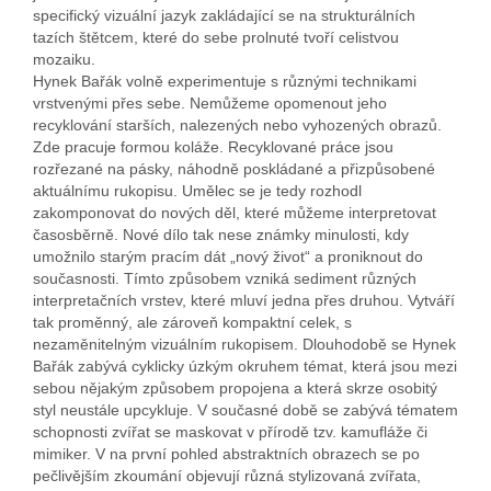
specifický vizuální jazyk zakládající se na strukturálních
tazích štětcem, které do sebe prolnuté tvoří celistvou
mozaiku.
Hynek Bařák volně experimentuje s různými technikami
vrstvenými přes sebe. Nemůžeme opomenout jeho
recyklování starších, nalezených nebo vyhozených obrazů.
Zde pracuje formou koláže. Recyklované práce jsou
rozřezané na pásky, náhodně poskládané a přizpůsobené
aktuálnímu rukopisu. Umělec se je tedy rozhodl
zakomponovat do nových děl, které můžeme interpretovat
časosběrně. Nové dílo tak nese známky minulosti, kdy
umožnilo starým pracím dát „nový život“ a proniknout do
současnosti. Tímto způsobem vzniká sediment různých
interpretačních vrstev, které mluví jedna přes druhou. Vytváří
tak proměnný, ale zároveň kompaktní celek, s
nezaměnitelným vizuálním rukopisem. Dlouhodobě se Hynek
Bařák zabývá cyklicky úzkým okruhem témat, která jsou mezi
sebou nějakým způsobem propojena a která skrze osobitý
styl neustále upcykluje. V současné době se zabývá tématem
schopnosti zvířat se maskovat v přírodě tzv. kamufláže či
mimiker. V na první pohled abstraktních obrazech se po
pečlivějším zkoumání objevují různá stylizovaná zvířata,