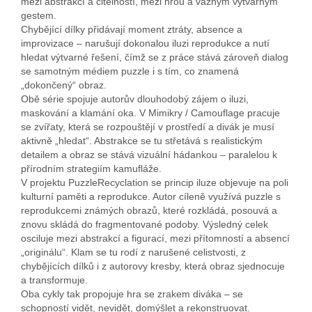
mezi abstrakcí a čitelností, mezi hrou a vážným výtvarným
gestem.
Chybějící dílky přidávají moment ztráty, absence a
improvizace – narušují dokonalou iluzi reprodukce a nutí
hledat výtvarné řešení, čímž se z práce stává zároveň dialog
se samotným médiem puzzle i s tím, co znamená
„dokončený“ obraz.
Obě série spojuje autorův dlouhodobý zájem o iluzi,
maskování a klamání oka. V Mimikry / Camouflage pracuje
se zvířaty, která se rozpouštějí v prostředí a divák je musí
aktivně „hledat“. Abstrakce se tu střetává s realistickým
detailem a obraz se stává vizuální hádankou – paralelou k
přírodním strategiím kamufláže.
V projektu PuzzleRecyclation se princip iluze objevuje na poli
kulturní paměti a reprodukce. Autor cíleně využívá puzzle s
reprodukcemi známých obrazů, které rozkládá, posouvá a
znovu skládá do fragmentované podoby. Výsledný celek
osciluje mezi abstrakcí a figurací, mezi přítomností a absencí
„originálu“. Klam se tu rodí z narušené celistvosti, z
chybějících dílků i z autorovy kresby, která obraz sjednocuje
a transformuje.
Oba cykly tak propojuje hra se zrakem diváka – se
schopností vidět, nevidět, domýšlet a rekonstruovat.