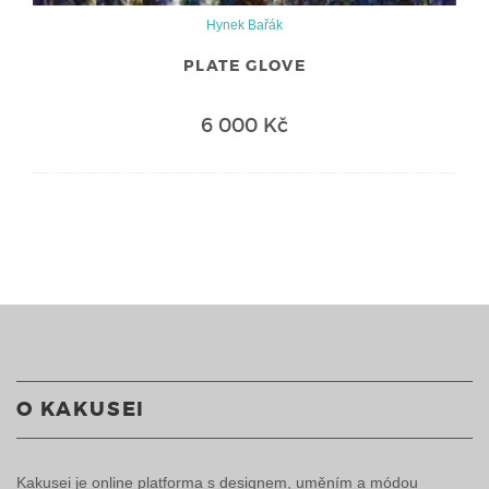
Hynek Bařák
PLATE GLOVE
6 000 Kč
O KAKUSEI
Kakusei je online platforma s designem, uměním a módou