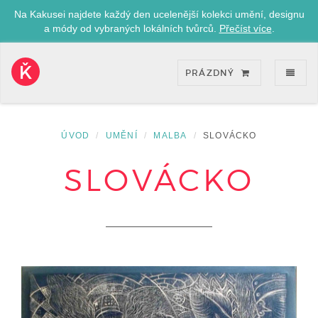
Na Kakusei najdete každý den ucelenější kolekci umění, designu
a módy od vybraných lokálních tvůrců.
Přečíst více
.
ZOB
PRÁZDNÝ
Kakusei-
přejít
na
úvodní
ÚVOD
UMĚNÍ
MALBA
SLOVÁCKO
stránku
SLOVÁCKO