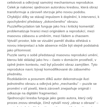
celistvosti a odkrývají samotný mechanismus reprodukce.
Celek je nakonec sjednocen autorskou kresbou, která obraz
transformuje a zároveň stvrzuje jeho novou podobu.
Chybějící dílky se stávají impulzem k doplnění, k intervenci, k
zpochybnění představy „dokončeného“ obrazu.
PuzzleRecyclation tak funguje jako hra i kritický komentář:
problematizuje hranici mezi originálem a reprodukcí, mezi
masovou zábavou a uměním, mezi řádem a chaosem.
Vytváří prostor, kde se vizuální paměť diváka střetává s
novou interpretací a kde absence může být stejně podstatná
jako přítomnost.
Puzzle samy o sobě představují masovou reprodukci umění,
kterou lidé skládají jako hru – často v domácím prostředí, v
úplně jiném kontextu, než byl původní obraz zamýšlen. Tyto
reprodukce navíc bývají komodifikované do zábavného
předmětu.
Rozkládáním a posunem dílků autor dekonstruuje iluzi
jednotného obrazu a odkrývá jeho „mechaniku“ – puzzle se
promění v síť pixelů, která zároveň znejasňuje originál i
odkazuje na digitální fragmentaci.
Sjednocující kresba funguje jako gesto autora, který celý
proces znovu stmeluje, čímž vytváří nový „obraz o obraze“ –