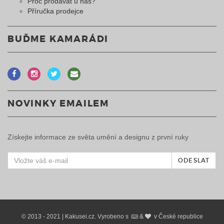
Proč prodávat u nás?
Příručka prodejce
BUĎME KAMARÁDI
NOVINKY EMAILEM
Získejte informace ze světa umění a designu z první ruky
ODESLAT
© 2013 - 2021 | Kakusei.cz. Vyrobeno s
&
v České republice