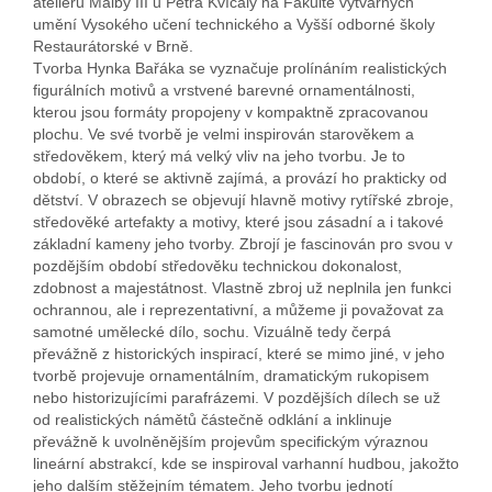
ateliéru Malby III u Petra Kvíčaly na Fakultě výtvarných
umění Vysokého učení technického a Vyšší odborné školy
Restaurátorské v Brně.
Tvorba Hynka Bařáka se vyznačuje prolínáním realistických
figurálních motivů a vrstvené barevné ornamentálnosti,
kterou jsou formáty propojeny v kompaktně zpracovanou
plochu. Ve své tvorbě je velmi inspirován starověkem a
středověkem, který má velký vliv na jeho tvorbu. Je to
období, o které se aktivně zajímá, a provází ho prakticky od
dětství. V obrazech se objevují hlavně motivy rytířské zbroje,
středověké artefakty a motivy, které jsou zásadní a i takové
základní kameny jeho tvorby. Zbrojí je fascinován pro svou v
pozdějším období středověku technickou dokonalost,
zdobnost a majestátnost. Vlastně zbroj už neplnila jen funkci
ochrannou, ale i reprezentativní, a můžeme ji považovat za
samotné umělecké dílo, sochu. Vizuálně tedy čerpá
převážně z historických inspirací, které se mimo jiné, v jeho
tvorbě projevuje ornamentálním, dramatickým rukopisem
nebo historizujícími parafrázemi. V pozdějších dílech se už
od realistických námětů částečně odklání a inklinuje
převážně k uvolněnějším projevům specifickým výraznou
lineární abstrakcí, kde se inspiroval varhanní hudbou, jakožto
jeho dalším stěžejním tématem. Jeho tvorbu jednotí