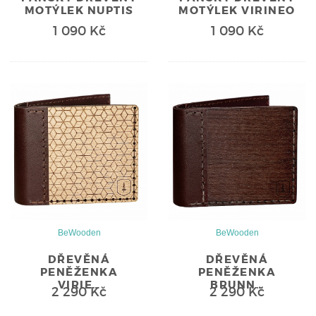
MOTÝLEK NUPTIS
MOTÝLEK VIRINEO
1 090 Kč
1 090 Kč
BeWooden
BeWooden
DŘEVĚNÁ
DŘEVĚNÁ
PENĚŽENKA
PENĚŽENKA
VIRIE…
BRUNN…
2 290 Kč
2 290 Kč