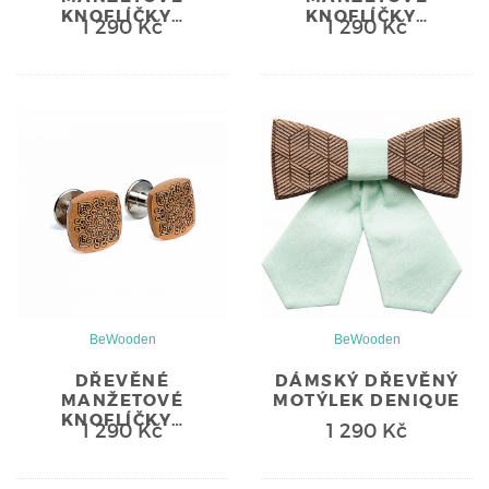
KNOFLÍČKY…
KNOFLÍČKY…
1 290 Kč
1 290 Kč
BeWooden
BeWooden
DŘEVĚNÉ
DÁMSKÝ DŘEVĚNÝ
MANŽETOVÉ
MOTÝLEK DENIQUE
KNOFLÍČKY…
1 290 Kč
1 290 Kč