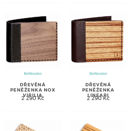
BeWooden
BeWooden
DŘEVĚNÁ
DŘEVĚNÁ
PENĚŽENKA NOX
PENĚŽENKA
VIRILIA
LINEARI
2 290 Kč
2 290 Kč