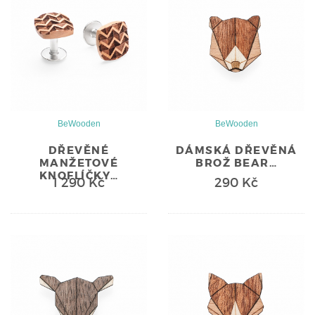
BeWooden
BeWooden
DŘEVĚNÉ
DÁMSKÁ DŘEVĚNÁ
MANŽETOVÉ
BROŽ BEAR…
KNOFLÍČKY…
1 290 Kč
290 Kč