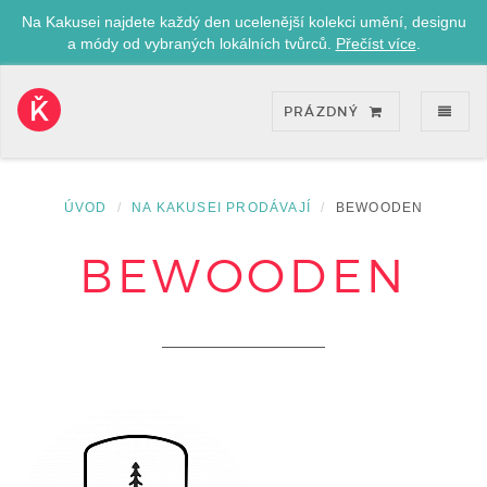
Na Kakusei najdete každý den ucelenější kolekci umění, designu
a módy od vybraných lokálních tvůrců.
Přečíst více
.
ZOB
PRÁZDNÝ
Kakusei-
přejít
na
úvodní
ÚVOD
NA KAKUSEI PRODÁVAJÍ
BEWOODEN
stránku
BEWOODEN