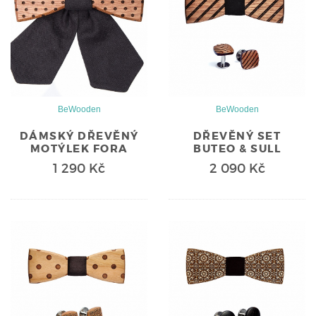
BeWooden
BeWooden
DÁMSKÝ DŘEVĚNÝ
DŘEVĚNÝ SET
MOTÝLEK FORA
BUTEO & SULL
1 290 Kč
2 090 Kč