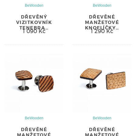
BeWooden
BeWooden
DŘEVĚNÝ
DŘEVĚNÉ
VIZITKOVNÍK
MANŽETOVÉ
TENEBRA…
KNOFLÍČKY…
1 090 Kč
1 290 Kč
BeWooden
BeWooden
DŘEVĚNÉ
DŘEVĚNÉ
MANŽETOVÉ
MANŽETOVÉ