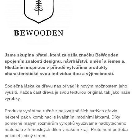
Jsme skupina přátel, která založila značku BeWooden
spojením znalostí designu, návrhářství, umění a řemesla.
Hledáním inspirace v přírodě vytváříme produkty
charakteristické svou individualitou a výjimečností.
Společná láska ke dřevu nás přivádí k novým možnostem jeho
využití. Každá část dřeva je svou texturou originál, tak jako naše
výrobky.
Produkty vyrábíme ručně z nejkvalitnějších tvrdých dřevin,
některé pak v kombinaci s kvalitními módními látkami. Díky
poměrně malým rozměrům výrobků využíváme nadbytečného
materiálu z řemeslných dílen v našem kraji. Proto není potřeba
pokácet jediný strom.