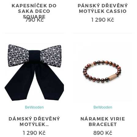
KAPESNÍČEK DO
PÁNSKÝ DŘEVĚNÝ
SAKA DECO
MOTÝLEK CASSIO
SQUARE
790 Kč
1 290 Kč
BeWooden
BeWooden
DÁMSKÝ DŘEVĚNÝ
NÁRAMEK VIRIE
MOTÝLEK…
BRACELET
1 290 Kč
890 Kč