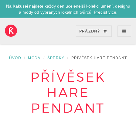
Na Kakusei najdete každý den ucelenější kolekci umění, designu
a módy od vybraných lokálních tvůrců.
Přečíst více
.
ZOB
PRÁZDNÝ
Kakusei-
přejít
na
úvodní
ÚVOD
MÓDA
ŠPERKY
PŘÍVĚSEK HARE PENDANT
stránku
PŘÍVĚSEK
HARE
PENDANT