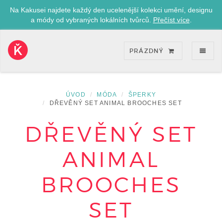
Na Kakusei najdete každý den ucelenější kolekci umění, designu
a módy od vybraných lokálních tvůrců.
Přečíst více
.
ZOB
PRÁZDNÝ
Kakusei-
přejít
na
úvodní
ÚVOD
MÓDA
ŠPERKY
stránku
DŘEVĚNÝ SET ANIMAL BROOCHES SET
DŘEVĚNÝ SET
ANIMAL
BROOCHES
SET