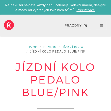
Na Kakusei najdete každý den ucelenější kolekci umění, designu
a módy od vybraných lokálních tvůrců.
Přečíst více
.
ZOB
PRÁZDNÝ
Kakusei-
přejít
na
úvodní
ÚVOD
DESIGN
JÍZDNÍ KOLA
stránku
JÍZDNÍ KOLO PEDALO BLUE/PINK
JÍZDNÍ KOLO
PEDALO
BLUE/PINK