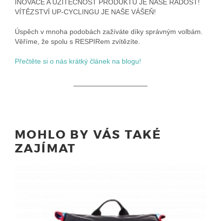
INOVACE A UŽITEČNOST PRODUKTŮ JE NAŠE RADOST!
VÍTĚZSTVÍ UP-CYCLINGU JE NAŠE VÁŠEŇ!
Úspěch v mnoha podobách zažíváte díky správným volbám.
Věříme, že spolu s RESPIRem zvítězíte.
Přečtěte si o nás krátký článek na blogu!
MOHLO BY VÁS TAKÉ
ZAJÍMAT