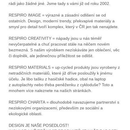
rádi jako žádné jiné. Jsme tady s vámi již od roku 2002.
RESPIRO IMAGE = výrazné a zásadní odlišení se od
ostatních. Design, moderní trendy, překvapivé materiály a
smysl pro detail tvoří komplex, který v ČR jen tak nenajdete.
RESPIRO CREATIVITY = nápady jsou u nás téměř
nevyčerpatelné a chuť pracovat stále na něčem novém
bezmezná. S našim výrobkem nezískáváte jen oblečení, věc
či doplněk, ale jedinečnou příležitost se odlišit.
RESPIRO MATERIALS = up-cycled produkty jsou vyrobeny z
netradičních materiálů, které již dříve posloužily k jinému
účelu. Je libo tašku z hasičské hadice, obal na laptop
z autoplachty nebo třeba peněženku z cykloduše? Toto a
mnohem více naleznete na našich stránkách.
RESPIRO CHARITA = dlouhodobě navazujeme partnerství s
neziskovými organizacemi, především ze sociální a
ekologické oblasti.
DESIGN JE NAŠE POSEDLOST!