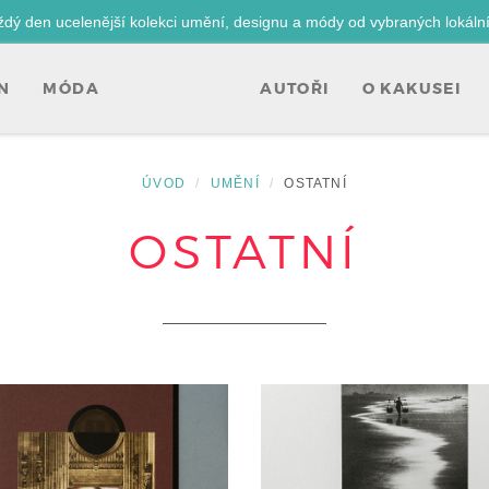
ždý den ucelenější kolekci umění, designu a módy od vybraných lokáln
N
MÓDA
AUTOŘI
O KAKUSEI
ÚVOD
UMĚNÍ
OSTATNÍ
OSTATNÍ