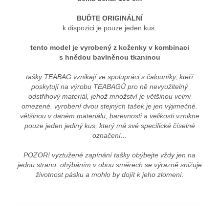
BUĎTE ORIGINÁLNÍ
k dispozici je pouze jeden kus.
tento model je vyrobený z koženky v kombinaci
s hnědou bavlněnou tkaninou
tašky TEABAG vznikají ve spolupráci s čalouníky, kteří
poskytují na výrobu TEABAGŮ pro ně nevyužitelný
odstřihový materiál, jehož množství je většinou velmi
omezené. vyrobení dvou stejných tašek je jen výjimečné.
většinou v daném materiálu, barevnosti a velikosti vznikne
pouze jeden jediný kus, který má své specifické číselné
označení...
POZOR! vyztužené zapínání tašky obýbejte vždy jen na
jednu stranu. ohýbáním v obou směrech se výrazně snižuje
životnost pásku a mohlo by dojít k jeho zlomení.