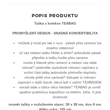
POPIS PRODUKTU
Taška z kolekce TEABAG
PROMYŠLENÝ DESIGN - SNADNÁ KONVERTIBILITA
můžete ji nosit jen tak v ruce - pásek přes rameno lze
snadno odepnout
už vás nebaví tašku hlídat a držet? jednoduše pásek
připněte a tašku hoďte přes rameno
nosíte ji hlavně přes rameno a nebaví vás stále
rolovat? vytáhněte vyztužené rolovací zapínání a
vrchní část tašky jednoduše přehoďte dopředu
chcete ještě více variovat? dokupte si rolovací
zapínání v další barvě, která ladí s vaším TEABAGEM.
neradi stále v tašce něco hledáte? TEABAG je uvnitř
opatřen praktickou kapsičkou na telefon, klíče, či jiné
drobnosti
rozměr tašky v rozloženém stavu: 30 x 38 cm, dno 8 cm.
délka ucha: 105 cm