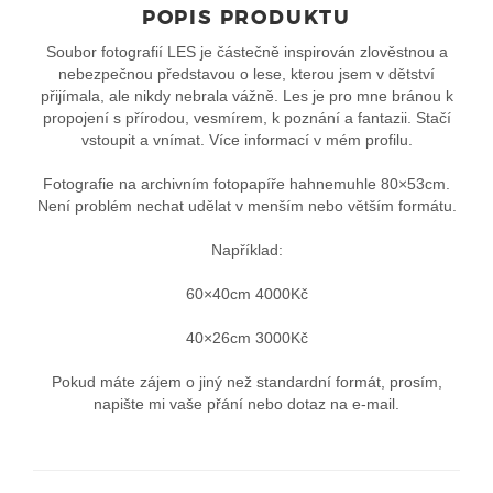
POPIS PRODUKTU
Soubor fotografií LES je částečně inspirován zlověstnou a
nebezpečnou představou o lese, kterou jsem v dětství
přijímala, ale nikdy nebrala vážně. Les je pro mne bránou k
propojení s přírodou, vesmírem, k poznání a fantazii. Stačí
vstoupit a vnímat. Více informací v mém profilu.
Fotografie na archivním fotopapíře hahnemuhle 80×53cm.
Není problém nechat udělat v menším nebo větším formátu.
Například:
60×40cm 4000Kč
40×26cm 3000Kč
Pokud máte zájem o jiný než standardní formát, prosím,
napište mi vaše přání nebo dotaz na e-mail.