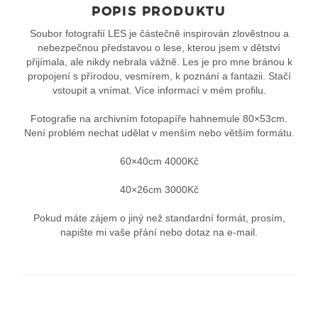
POPIS PRODUKTU
Soubor fotografií LES je částečně inspirován zlověstnou a
nebezpečnou představou o lese, kterou jsem v dětství
přijímala, ale nikdy nebrala vážně. Les je pro mne bránou k
propojení s přírodou, vesmírem, k poznání a fantazii. Stačí
vstoupit a vnímat. Více informací v mém profilu.
Fotografie na archivním fotopapíře hahnemule 80×53cm.
Není problém nechat udělat v menším nebo větším formátu.
60×40cm 4000Kč
40×26cm 3000Kč
Pokud máte zájem o jiný než standardní formát, prosím,
napište mi vaše přání nebo dotaz na e-mail.