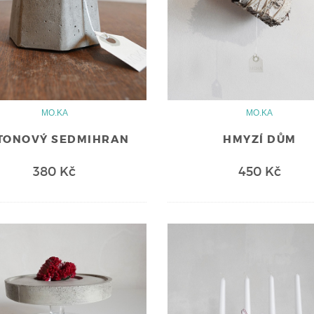
MO.KA
MO.KA
TONOVÝ SEDMIHRAN
HMYZÍ DŮM
380 Kč
450 Kč