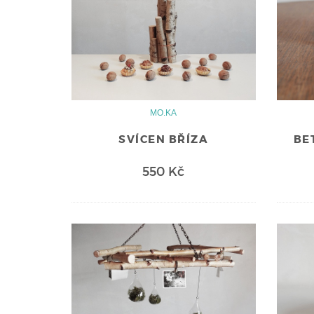
MO.KA
SVÍCEN BŘÍZA
BE
550 Kč