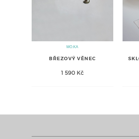
MO.KA
BŘEZOVÝ VĚNEC
SK
1 590 Kč