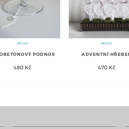
MO.KA
MO.KA
LOBETONOVÝ PODNOS
ADVENTNÍ HŘEBE
480 Kč
470 Kč