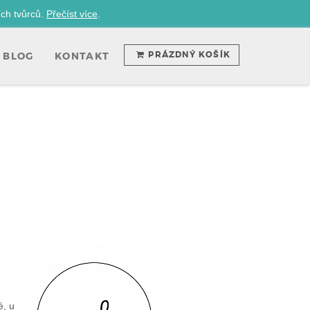
ích tvůrců.
Přečíst více
.
PRÁZDNÝ KOŠÍK
BLOG
KONTAKT
é, u