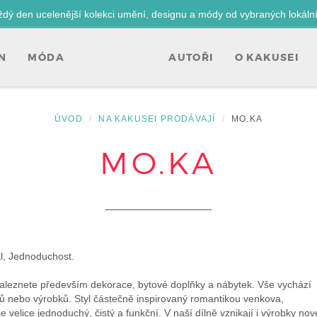
ždý den ucelenější kolekci umění, designu a módy od vybraných lokáln
N
MÓDA
AUTOŘI
O KAKUSEI
ÚVOD
NA KAKUSEI PRODÁVAJÍ
MO.KA
MO.KA
l, Jednoduchost.
leznete především dekorace, bytové doplňky a nábytek. Vše vychází
lů nebo výrobků. Styl částečně inspirovaný romantikou venkova,
 velice jednoduchý, čistý a funkční. V naší dílně vznikají i výrobky nov