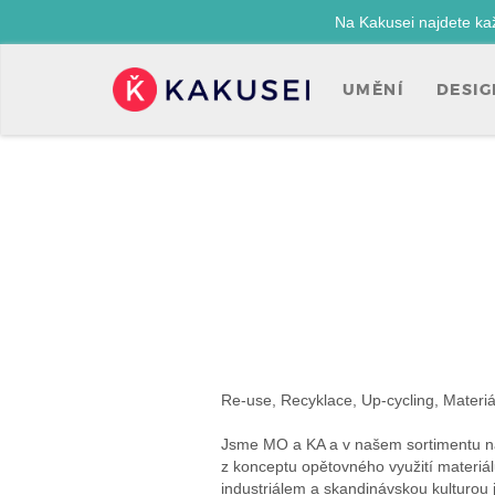
Na Kakusei najdete ka
UMĚNÍ
DESIG
Kakusei-
přejít
na
úvodní
stránku
Re-use, Recyklace, Up-cycling, Materiá
Jsme MO a KA a v našem sortimentu na
z konceptu opětovného využití materiá
industriálem a skandinávskou kulturou je