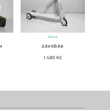
MO.KA
N
ZÁVOĎÁK
1 490 Kč