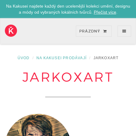
Na Kakusei najdete každý den ucelenější kolekci umění, designu
a módy od vybraných lokálních tvůrců.
Přečíst více
.
ZOB
PRÁZDNÝ
Kakusei-
přejít
na
úvodní
ÚVOD
NA KAKUSEI PRODÁVAJÍ
JARKOXART
stránku
JARKOXART