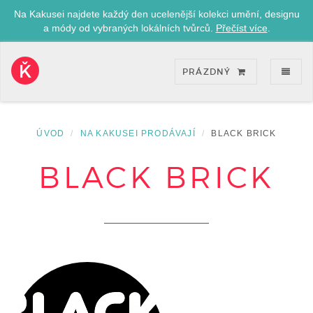
Na Kakusei najdete každý den ucelenější kolekci umění, designu
a módy od vybraných lokálních tvůrců.
Přečíst více
.
ZOB
PRÁZDNÝ
Kakusei-
přejít
na
úvodní
ÚVOD
NA KAKUSEI PRODÁVAJÍ
BLACK BRICK
stránku
BLACK BRICK