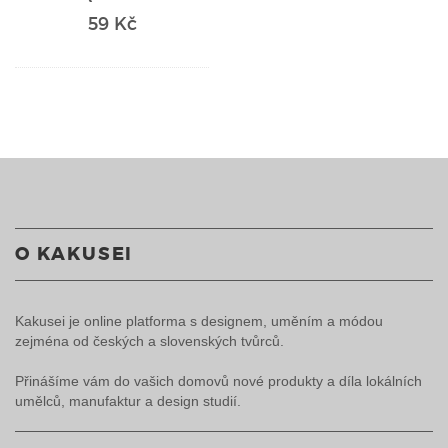
59 Kč
O KAKUSEI
Kakusei je online platforma s designem, uměním a módou
zejména od českých a slovenských tvůrců.
Přinášíme vám do vašich domovů nové produkty a díla lokálních
umělců, manufaktur a design studií.