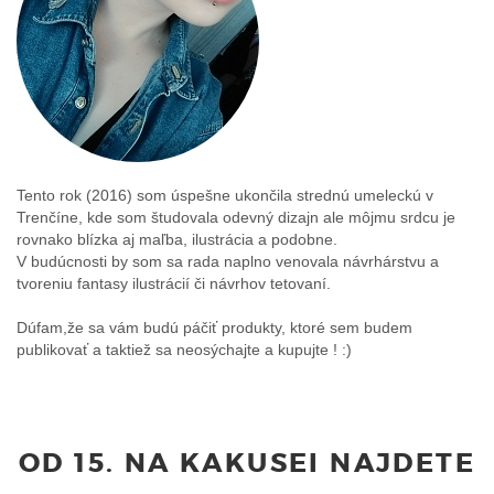
Tento rok (2016) som úspešne ukončila strednú umeleckú v
Trenčíne, kde som študovala odevný dizajn ale môjmu srdcu je
rovnako blízka aj maľba, ilustrácia a podobne.
V budúcnosti by som sa rada naplno venovala návrhárstvu a
tvoreniu fantasy ilustrácií či návrhov tetovaní.
Dúfam,že sa vám budú páčiť produkty, ktoré sem budem
publikovať a taktiež sa neosýchajte a kupujte ! :)
OD 15. NA KAKUSEI NAJDETE