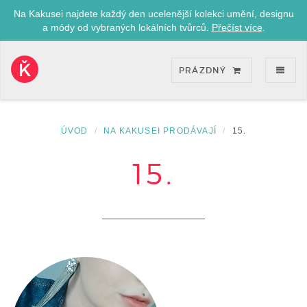
Na Kakusei najdete každý den ucelenější kolekci umění, designu
a módy od vybraných lokálních tvůrců.
Přečíst více
.
ZOB
PRÁZDNÝ
Kakusei-
přejít
na
úvodní
ÚVOD
NA KAKUSEI PRODÁVAJÍ
15.
stránku
15.