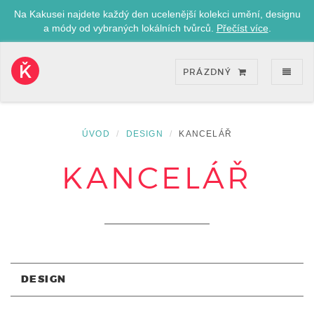
Na Kakusei najdete každý den ucelenější kolekci umění, designu
a módy od vybraných lokálních tvůrců.
Přečíst více
.
ZOB
PRÁZDNÝ
Kakusei-
přejít
na
úvodní
ÚVOD
DESIGN
KANCELÁŘ
stránku
KANCELÁŘ
DESIGN