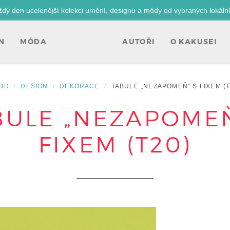
ždý den ucelenější kolekci umění, designu a módy od vybraných lokáln
N
MÓDA
AUTOŘI
O KAKUSEI
OD
DESIGN
DEKORACE
TABULE „NEZAPOMEŇ” S FIXEM (T
BULE „NEZAPOMEŇ
FIXEM (T20)