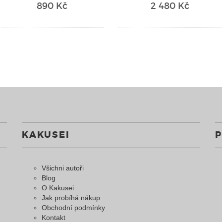
890 Kč
2 480 Kč
KAKUSEI
Všichni autoři
Blog
O Kakusei
a
Jak probíhá nákup
Obchodní podmínky
Kontakt