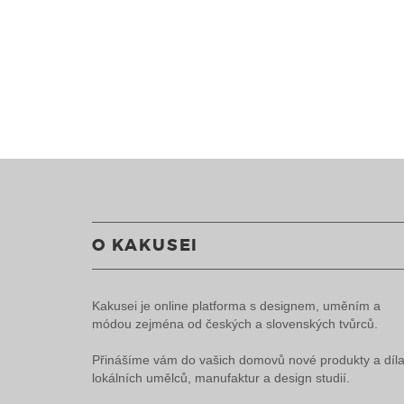
O KAKUSEI
Kakusei je online platforma s designem, uměním a
módou zejména od českých a slovenských tvůrců.
Přinášíme vám do vašich domovů nové produkty a díl
lokálních umělců, manufaktur a design studií.