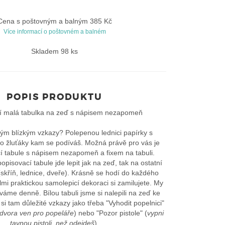
Cena s poštovným a balným 385 Kč
Více informací o poštovném a balném
Skladem 98 ks
POPIS PRODUKTU
í malá tabulka na zeď s nápisem nezapomeň
ým blízkým vzkazy? Polepenou lednici papírky s
 žluťáky kam se podíváš. Možná právě pro vás je
cí tabule s nápisem nezapomeň a fixem na tabuli.
opisovací tabule jde lepit jak na zeď, tak na ostatní
skříň, lednice, dveře). Krásně se hodí do každého
elmi praktickou samolepicí dekoraci si zamilujete. My
váme denně. Bílou tabuli jsme si nalepili na zeď ke
i tam důležité vzkazy jako třeba "Vyhodit popelnici"
 dvora ven pro popeláře
) nebo "Pozor pistole" (
vypni
tavnou pistoli, než odejdeš
).