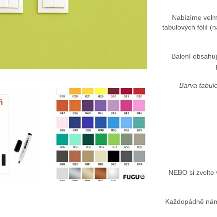
Nabízíme velmi 
tabulových fólií (
Balení obsahuj
Barva tabule
NEBO si zvolte 
Každopádně nám 