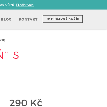
ích tvůrců.
Přečíst více
.
PRÁZDNÝ KOŠÍK
BLOG
KONTAKT
20)
” S
290 Kč