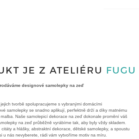
KT JE Z ATELIÉRU
FUGU
prodáváme designové samolepky na zeď
i jejich tvorbě spolupracujeme s vybranými domácími
ové samolepky se snadno aplikují, perfektně drží a díky matnému
ní malba. Naše samolepicí dekorace na zeď dokonale promění váš
 Samolepky na zeď průběžně vyrábíme tak, aby byly vždy skladem.
y, citáty a hlášky, abstraktní dekorace, dětské samolepky, a spoustu
si u nás nevyberete, rádi vám vytvoříme motiv na míru.