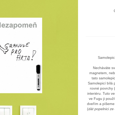
Samolepic
Necháváte sv
magnetem, nebo
tato samolepi
Samolepicí bílá p
rovné povrchy (
interiéru. Tuto v
ve Fugu ji použí
dveřím a píšeme s
(
dát popelnici ze