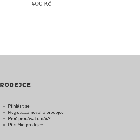
400 Kč
PRODEJCE
Přihlásit se
Registrace nového prodejce
Proč prodávat u nás?
Příručka prodejce