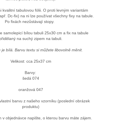
kvalitní tabulovou fólii. O proti levným variantám
např. Dc-fix) na ni lze používat všechny fixy na tabule.
Po fixách nezůstávají stopy.
e samolepicí bílou tabuli 25x30 cm a fix na tabule
přidělaný na suchý zipem na tabuli.
 je bílá. Barvu textu si můžete libovolně měnit.
Velikost: cca 25x37 cm
Barvy:
šedá 074
oranžová 047
vlastní barvu z našeho vzorníku (poslední obrázek
produktu)
v objednávce napište, o kterou barvu máte zájem.