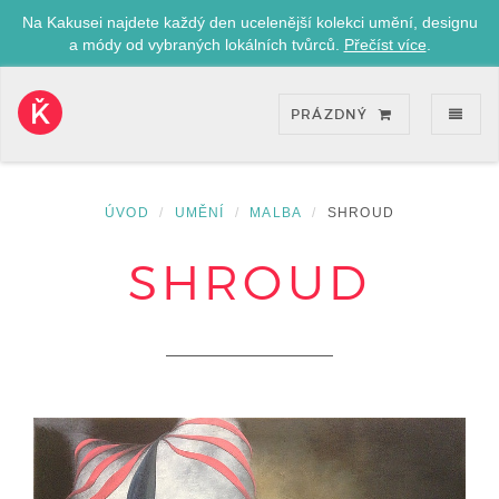
Na Kakusei najdete každý den ucelenější kolekci umění, designu
a módy od vybraných lokálních tvůrců.
Přečíst více
.
ZOB
PRÁZDNÝ
Kakusei-
přejít
na
úvodní
ÚVOD
UMĚNÍ
MALBA
SHROUD
stránku
SHROUD