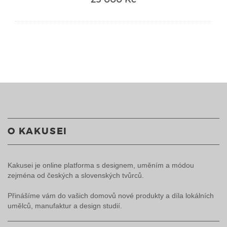
O KAKUSEI
Kakusei je online platforma s designem, uměním a módou
zejména od českých a slovenských tvůrců.
Přinášíme vám do vašich domovů nové produkty a díla lokálních
umělců, manufaktur a design studií.