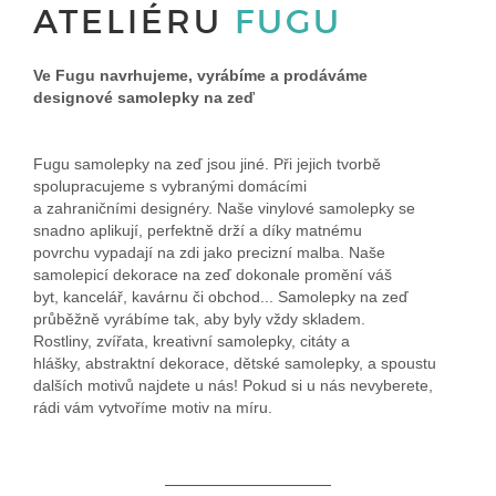
ATELIÉRU
FUGU
Ve Fugu navrhujeme, vyrábíme a prodáváme
designové samolepky na zeď
Fugu samolepky na zeď jsou jiné. Při jejich tvorbě
spolupracujeme s vybranými domácími
a zahraničními designéry. Naše vinylové samolepky se
snadno aplikují, perfektně drží a díky matnému
povrchu vypadají na zdi jako precizní malba. Naše
samolepicí dekorace na zeď dokonale promění váš
byt, kancelář, kavárnu či obchod... Samolepky na zeď
průběžně vyrábíme tak, aby byly vždy skladem.
Rostliny, zvířata, kreativní samolepky, citáty a
hlášky, abstraktní dekorace, dětské samolepky, a spoustu
dalších motivů najdete u nás! Pokud si u nás nevyberete,
rádi vám vytvoříme motiv na míru.