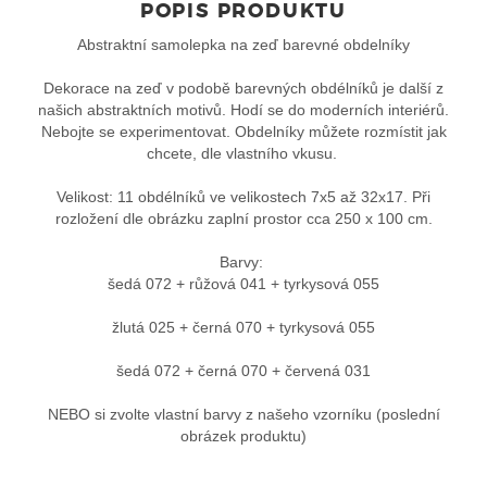
POPIS PRODUKTU
Abstraktní samolepka na zeď barevné obdelníky
Dekorace na zeď v podobě barevných obdélníků je další z
našich abstraktních motivů. Hodí se do moderních interiérů.
Nebojte se experimentovat. Obdelníky můžete rozmístit jak
chcete, dle vlastního vkusu.
Velikost: 11 obdélníků ve velikostech 7x5 až 32x17. Při
rozložení dle obrázku zaplní prostor cca 250 x 100 cm.
Barvy:
šedá 072 + růžová 041 + tyrkysová 055
žlutá 025 + černá 070 + tyrkysová 055
šedá 072 + černá 070 + červená 031
NEBO si zvolte vlastní barvy z našeho vzorníku (poslední
obrázek produktu)