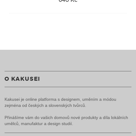
O KAKUSEI
Kakusei je online platforma s designem, uměním a módou
zejména od českých a slovenských tvůrců.
Přinášíme vám do vašich domovů nové produkty a díla lokálních
umělců, manufaktur a design studií.