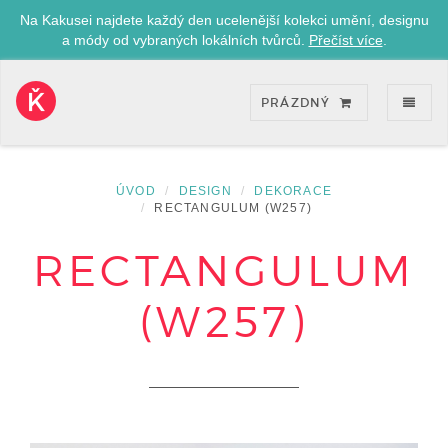
Na Kakusei najdete každý den ucelenější kolekci umění, designu
a módy od vybraných lokálních tvůrců.
Přečíst více
.
ZOB
PRÁZDNÝ
Kakusei-
přejít
na
úvodní
ÚVOD
DESIGN
DEKORACE
stránku
RECTANGULUM (W257)
RECTANGULUM
(W257)