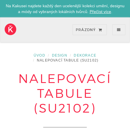
Na Kakusei najdete každý den ucelenější kolekci umění, designu
a módy od vybraných lokálních tvůrců.
Přečíst více
.
ZOB
PRÁZDNÝ
Kakusei-
přejít
na
úvodní
ÚVOD
DESIGN
DEKORACE
stránku
NALEPOVACÍ TABULE (SU2102)
NALEPOVACÍ
TABULE
(SU2102)