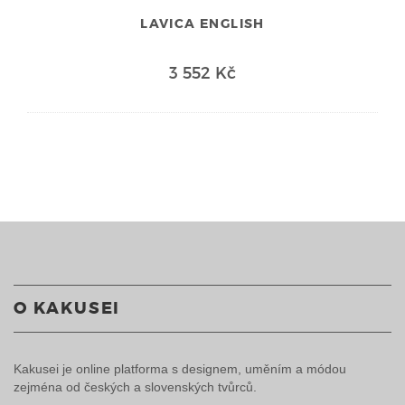
LAVICA ENGLISH
3 552 Kč
O KAKUSEI
Kakusei je online platforma s designem, uměním a módou
zejména od českých a slovenských tvůrců.