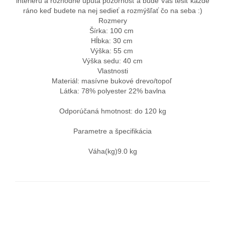
interiéru a rozhodne upúta pozornosť a bude Vás tešiť každé
ráno keď budete na nej sedieť a rozmýšľať čo na seba :)
Rozmery
Šírka: 100 cm
Hĺbka: 30 cm
Výška: 55 cm
Výška sedu: 40 cm
Vlastnosti
Materiál: masívne bukové drevo/topoľ
Látka: 78% polyester 22% bavlna
Odporúčaná hmotnost: do 120 kg
Parametre a špecifikácia
Váha(kg)9.0 kg