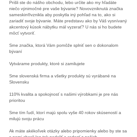
Prišli ste do nášho obchodu, lebo určite ako my hľadáte
niečo výnimočné pre vaše bývanie? Novovzniknutá značka
sameskin®vznikla aby poskytla iný pohľad na to, ako si
zariadiť svoje bývanie. Máte predstavu ako by Váš vysnívaný
akcentový kúsok nábytku mál vyzerať? U nás si ho budete
môcť vytvoriť.
Sme značka, ktorá Vám pomôže splniť sen o dokonalom
bývaní
Vytvárame produkty, ktoré si zamilujete
Sme slovenská firma a všetky produkty sú vyrábané na
Slovensku
110% kvalita a spokojnosť s našimi výrobkami je pre nás
prioritou
Sme tím ľudí, ktorí majú spolu vyše 40 rokov skúseností a
milujú svoju prácu
Ak máte akékoľvek otázky alebo pripomienky alebo by ste sa