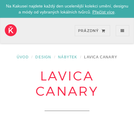
Na Kakusei najdete každý den ucelenější kolekci umění, designu
a módy od vybraných lokálních tvůrců.
Přečíst více
.
ZOB
PRÁZDNÝ
Kakusei-
přejít
na
úvodní
ÚVOD
DESIGN
NÁBYTEK
LAVICA CANARY
stránku
LAVICA
CANARY