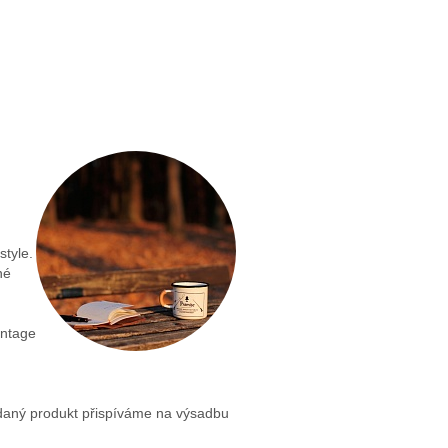
style.
né
intage
rodaný produkt přispíváme na výsadbu