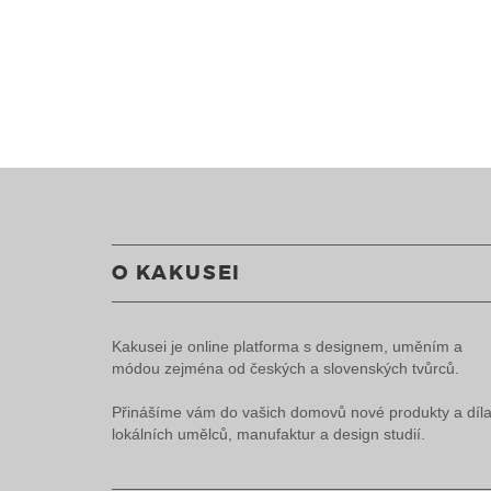
O KAKUSEI
Kakusei je online platforma s designem, uměním a
módou zejména od českých a slovenských tvůrců.
Přinášíme vám do vašich domovů nové produkty a díl
lokálních umělců, manufaktur a design studií.