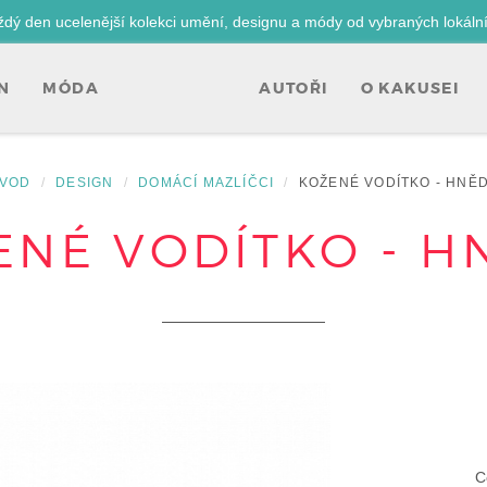
ždý den ucelenější kolekci umění, designu a módy od vybraných lokáln
N
MÓDA
AUTOŘI
O KAKUSEI
VOD
DESIGN
DOMÁCÍ MAZLÍČCI
KOŽENÉ VODÍTKO - HNĚ
ENÉ VODÍTKO - H
C