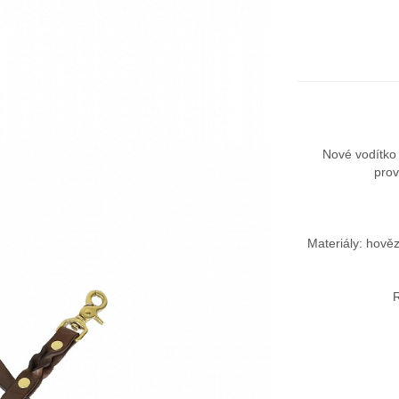
Nové vodítko 
prov
Materiály: hově
R