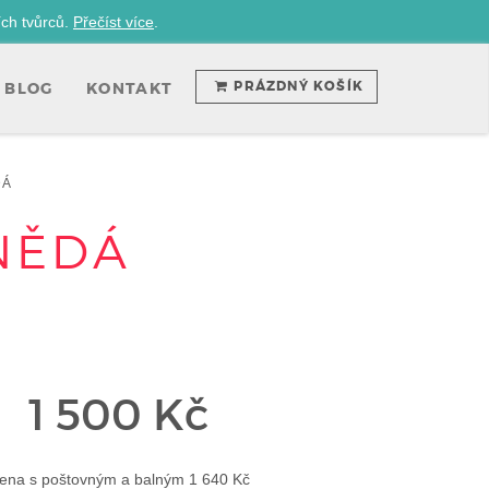
ích tvůrců.
Přečíst více
.
PRÁZDNÝ KOŠÍK
BLOG
KONTAKT
DÁ
NĚDÁ
1 500 Kč
ena s poštovným a balným 1 640 Kč