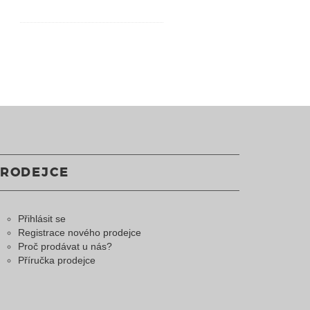
PRODEJCE
Přihlásit se
Registrace nového prodejce
Proč prodávat u nás?
Příručka prodejce