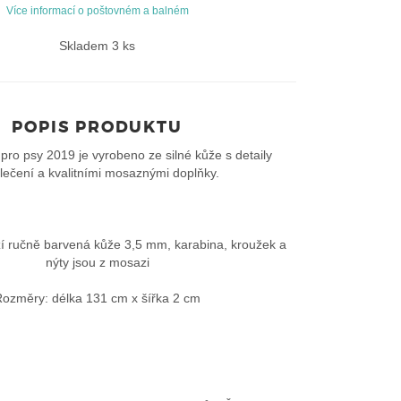
Více informací o poštovném a balném
Skladem 3 ks
POPIS PRODUKTU
pro psy 2019 je vyrobeno ze silné kůže s detaily
lečení a kvalitními mosaznými doplňky.
zí ručně barvená kůže 3,5 mm, karabina, kroužek a
nýty jsou z mosazi
ozměry: délka 131 cm x šířka 2 cm