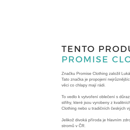
TENTO PRODU
PROMISE CL
Značku Promise Clothing založil Luká
Tato značka je propojení nejrůznějších 
věci co chlapy mají rádi.
To vedlo k vytvoření oblečení s důr
střihy, které jsou vyrobeny z kvalitn
Clothing nebo u tradičních českých v
Jelikož divoká příroda je hlavním zd
stromů v ČR.