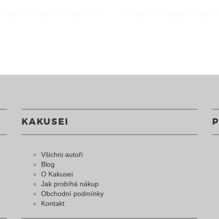
KAKUSEI
Všichni autoři
Blog
O Kakusei
a
Jak probíhá nákup
Obchodní podmínky
Kontakt