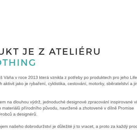
KT JE Z ATELIÉRU
OTHING
š Váňa v roce 2013 která vznikla z potřeby po produktech pro jeho Life
aktivit jako je rybaření, cyklistika, cestování, motorky, sběratelství a ji
azem na dlouhou výdrž, jednoduché designové zpracování inspirované v
ích materiálů přírodního původu, navržené a zhotovené v dílně Promise
ýrobců a designérů.
rojem našeho dobroduržství je důležité ji to vracet, a proto za každý p