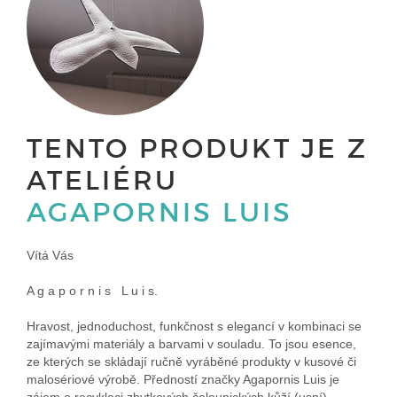
TENTO PRODUKT JE Z
ATELIÉRU
AGAPORNIS LUIS
Vítá Vás
A g a p o r n i s L u i s.
Hravost, jednoduchost, funkčnost s elegancí v kombinaci se
zajímavými materiály a barvami v souladu. To jsou esence,
ze kterých se skládají ručně vyráběné produkty v kusové či
malosériové výrobě. Předností značky Agapornis Luis je
zájem o recyklaci zbytkových čalounických kůží (usní),