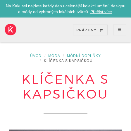
Na Kakusei najdete každý den ucelenější kolekci umění, designu
a módy od vybraných lokálních tvůrců.
Přečíst více
.
ZOB
PRÁZDNÝ
Kakusei-
přejít
na
úvodní
ÚVOD
MÓDA
MÓDNÍ DOPLŇKY
stránku
KLÍČENKA S KAPSIČKOU
KLÍČENKA S
KAPSIČKOU