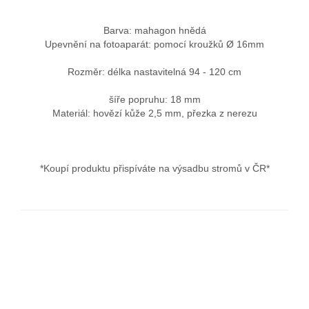
Barva: mahagon hnědá
Upevnění na fotoaparát: pomocí kroužků Ø 16mm
Rozměr: délka nastavitelná 94 - 120 cm
šíře popruhu: 18 mm
Materiál: hovězí kůže 2,5 mm, přezka z nerezu
*Koupí produktu přispíváte na výsadbu stromů v ČR*