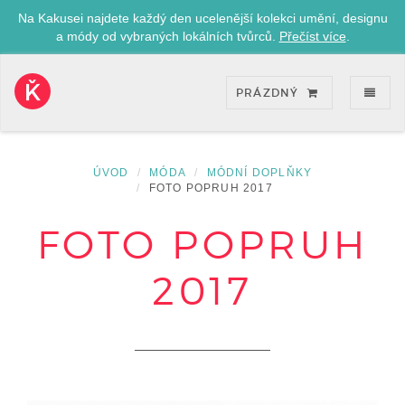
Na Kakusei najdete každý den ucelenější kolekci umění, designu
a módy od vybraných lokálních tvůrců.
Přečíst více
.
ZOB
PRÁZDNÝ
Kakusei-
přejít
na
úvodní
ÚVOD
MÓDA
MÓDNÍ DOPLŇKY
stránku
FOTO POPRUH 2017
FOTO POPRUH
2017