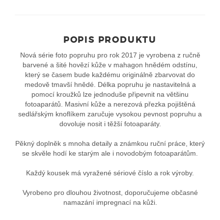
POPIS PRODUKTU
Nová série foto popruhu pro rok 2017 je vyrobena z ručně
barvené a šité hovězí kůže v mahagon hnědém odstínu,
který se časem bude každému originálně zbarvovat do
medově tmavší hnědé. Délka popruhu je nastavitelná a
pomocí kroužků lze jednoduše připevnit na většinu
fotoaparátů. Masivní kůže a nerezová přezka pojištěná
sedlářským knoflíkem zaručuje vysokou pevnost popruhu a
dovoluje nosit i těžší fotoaparáty.
Pěkný doplněk s mnoha detaily a známkou ruční práce, který
se skvěle hodí ke starým ale i novodobým fotoaparátům.
Každý kousek má vyražené sériové číslo a rok výroby.
Vyrobeno pro dlouhou životnost, doporučujeme občasné
namazání impregnací na kůži.