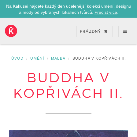
Na Kakusei najdete každý den ucelenější kolekci umění, designu
a módy od vybraných lokálních tvůrců.
Přečíst více
.
ZOB
PRÁZDNÝ
Kakusei-
přejít
na
úvodní
ÚVOD
UMĚNÍ
MALBA
BUDDHA V KOPŘIVÁCH II.
stránku
BUDDHA V
KOPŘIVÁCH II.