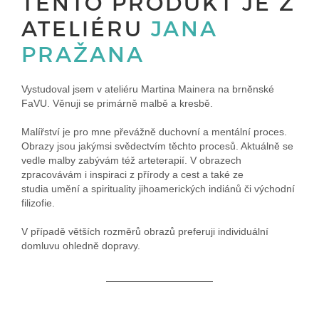
TENTO PRODUKT JE Z
ATELIÉRU
JANA
PRAŽANA
Vystudoval jsem v ateliéru Martina Mainera na brněnské
FaVU. Věnuji se primárně malbě a kresbě.
Malířství je pro mne převážně duchovní a mentální proces.
Obrazy jsou jakýmsi svědectvím těchto procesů. Aktuálně se
vedle malby zabývám též arteterapií. V obrazech
zpracovávám i inspiraci z přírody a cest a také ze
studia umění a spirituality jihoamerických indiánů či východní
filizofie.
V případě větších rozměrů obrazů preferuji individuální
domluvu ohledně dopravy.