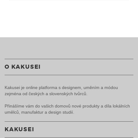
O KAKUSEI
Kakusei je online platforma s designem, uměním a módou
zejména od českých a slovenských tvůrců.
Přinášíme vám do vašich domovů nové produkty a díla lokálních
umělců, manufaktur a design studií.
KAKUSEI