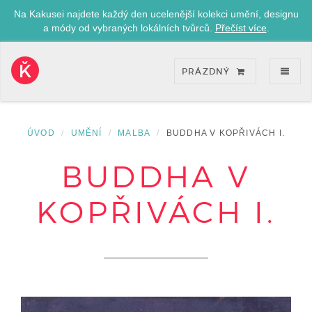
Na Kakusei najdete každý den ucelenější kolekci umění, designu
a módy od vybraných lokálních tvůrců.
Přečíst více
.
ZOB
PRÁZDNÝ
Kakusei-
přejít
na
úvodní
ÚVOD
UMĚNÍ
MALBA
BUDDHA V KOPŘIVÁCH I.
stránku
BUDDHA V
KOPŘIVÁCH I.