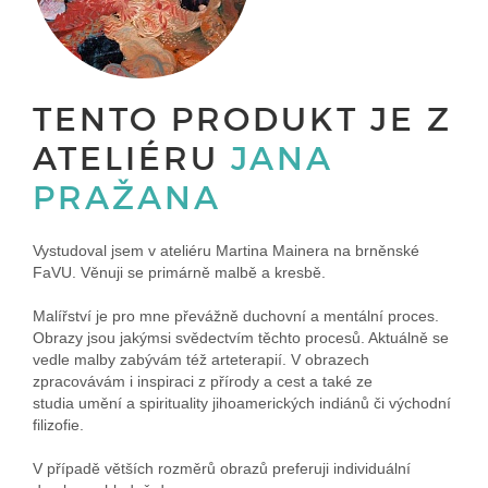
TENTO PRODUKT JE Z
ATELIÉRU
JANA
PRAŽANA
Vystudoval jsem v ateliéru Martina Mainera na brněnské
FaVU. Věnuji se primárně malbě a kresbě.
Malířství je pro mne převážně duchovní a mentální proces.
Obrazy jsou jakýmsi svědectvím těchto procesů. Aktuálně se
vedle malby zabývám též arteterapií. V obrazech
zpracovávám i inspiraci z přírody a cest a také ze
studia umění a spirituality jihoamerických indiánů či východní
filizofie.
V případě větších rozměrů obrazů preferuji individuální