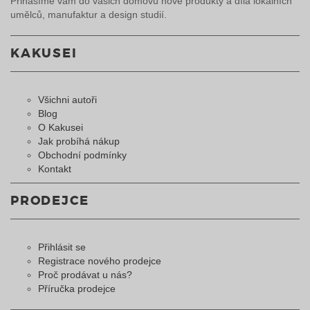
Přinášíme vám do vašich domovů nové produkty a díla lokálních
umělců, manufaktur a design studií.
KAKUSEI
Všichni autoři
Blog
O Kakusei
Jak probíhá nákup
Obchodní podmínky
Kontakt
PRODEJCE
Přihlásit se
Registrace nového prodejce
Proč prodávat u nás?
Příručka prodejce