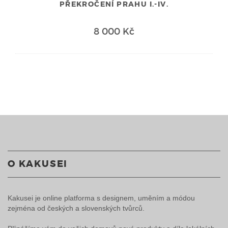
PŘEKROČENÍ PRAHU I.-IV.
8 000 Kč
O KAKUSEI
Kakusei je online platforma s designem, uměním a módou
zejména od českých a slovenských tvůrců.