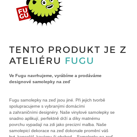
TENTO PRODUKT JE Z
ATELIÉRU
FUGU
Ve Fugu navrhujeme, vyrábíme a prodáváme
designové samolepky na zeď
Fugu samolepky na zeď jsou jiné. Při jejich tvorbě
spolupracujeme s vybranými domácími
a zahraničními designéry. Naše vinylové samolepky se
snadno aplikují, perfektně drží a díky matnému
povrchu vypadají na zdi jako precizní malba. Naše
samolepicí dekorace na zeď dokonale promění váš
byt, kancelář, kavárnu či obchod... Samolepky na zeď