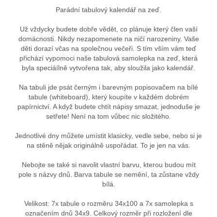
Parádní tabulový kalendář na zeď.
Už vždycky budete dobře vědět, co plánuje který člen vaší
domácnosti. Nikdy nezapomenete na ničí narozeniny. Vaše
děti dorazí včas na společnou večeři. S tím vším vám teď
přichází vypomoci naše tabulová samolepka na zeď, která
byla speciáílně vytvořena tak, aby sloužila jako kalendář.
Na tabuli jde psát černým i barevným popisovačem na bílé
tabule (whiteboard), který koupíte v každém dobrém
papírnictví. A když budete chtít nápisy smazat, jednoduše je
setřete! Není na tom vůbec nic složitého.
Jednotlivé dny můžete umístit klasicky, vedle sebe, nebo si je
na stěně nějak originálně uspořádat. To je jen na vás.
Nebojte se také si navolit vlastní barvu, kterou budou mít
pole s názvy dnů. Barva tabule se nemění, ta zůstane vždy
bílá.
Velikost: 7x tabule o rozměru 34x100 a 7x samolepka s
označením dnů 34x9. Celkový rozměr při rozložení dle