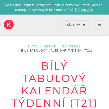
Na Kakusei najdete každý den ucelenější kolekci umění, designu
a módy od vybraných lokálních tvůrců.
Přečíst více
.
ZOB
PRÁZDNÝ
Kakusei-
přejít
na
úvodní
ÚVOD
DESIGN
DEKORACE
stránku
BÍLÝ TABULOVÝ KALENDÁŘ TÝDENNÍ (T21)
BÍLÝ
TABULOVÝ
KALENDÁŘ
TÝDENNÍ (T21)