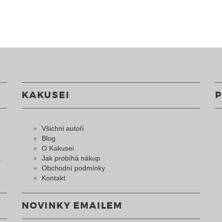
KAKUSEI
Všichni autoři
Blog
O Kakusei
a
Jak probíhá nákup
Obchodní podmínky
Kontakt
NOVINKY EMAILEM