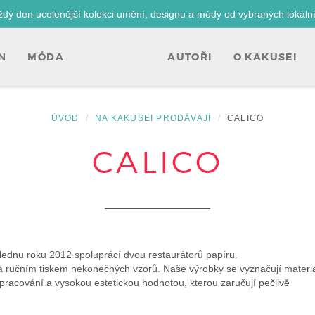
ždý den ucelenější kolekci umění, designu a módy od vybraných lokáln
N
MÓDA
AUTOŘI
O KAKUSEI
ÚVOD
NA KAKUSEI PRODÁVAJÍ
CALICO
CALICO
 lednu roku 2012 spoluprácí dvou restaurátorů papíru.
 ručním tiskem nekonečných vzorů. Naše výrobky se vyznačují materiá
o zpracování a vysokou estetickou hodnotou, kterou zaručují pečlivě