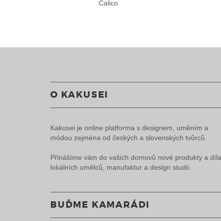
Calico
O KAKUSEI
Kakusei je online platforma s designem, uměním a
módou zejména od českých a slovenských tvůrců.
Přinášíme vám do vašich domovů nové produkty a díl
lokálních umělců, manufaktur a design studií.
BUĎME KAMARÁDI