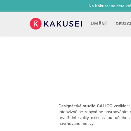
Na Kakusei najdete ka
UMĚNÍ
DESIG
Kakusei-
přejít
na
úvodní
stránku
Designérské
studio CALICO
vzniklo v
Intenzivně se zabýváme navrhováním a
prvotřídní kvality, exklusivitou ručníh
navrhované motivy.