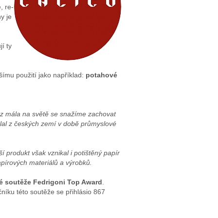
, re-
y je
í ty
šímu použití jako například:
potahové
i z mála na světě se snažíme zachovat
ělal z českých zemí v době průmyslové
ší produkt však vznikal i potištěný papír
apírových materiálů a výrobků.
ké soutěže Fedrigoni Top Award
.
níku této soutěže se přihlásio 867