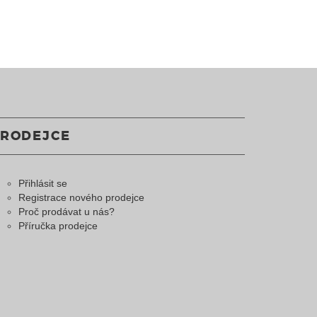
PRODEJCE
Přihlásit se
Registrace nového prodejce
Proč prodávat u nás?
Příručka prodejce