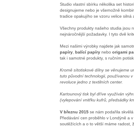
Studio vlastní sbírku několika set hist
designujeme nebo je všemožně kombin
tradice opakujího se vzoru velice silná a
Všechny produkty našeho studia jsou ru
nejnáročnější požadavky. I tyto dvě krité
Mezi našimi výrobky najdete jak samotn
papíry
,
balící papíry
nebo
origami pa
tak i samotné produkty, s ručním potis
Kromě sítotiskové dílny se věnujeme un
tuto původní technologii, používanou v
revoluce jedno z textilních center.
Kartounový tisk byl dříve využíván výhrad
(vylepování vnitřku kufrů, předsádky k
V březnu 2015
se nám podařila skvělá
Předávání cen proběhlo v Londýně a v k
soutěžících a o to větší máme radost, 