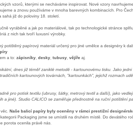
orických vzorů, kterými se necháváme inspirovat. Nové vzory navrhujeme
ujeme a znovu používáme v mnoha barevných kombinacích. Pro Čech
 sahá již do poloviny 18. století.
čně vyráběné a jak po materiálové, tak po technologické stránce splňuj
riá z nich tak tvoří luxusní výrobky.
ý potištěný papírový materiál určený pro jiné umělce a designéry k dal
píry
kem a to:
zápisníky
,
desky
,
tubusy
,
vějíře
aj.
ikátní, dnes již téměř zaniklé metodě - kartounovému tisku. Jako jedn
 tradičních kartounových továrnách, "kartounkách", jejichž rozmach ud
ně pro potisk textilu (ubrusy, šátky, metrový textil a další), jako vedlej
nih a jiné). Studio CALICO se zaměřuje přednostně na ruční potištění p
 věc.
Naše balicí papíry byly oceněny v rámci prestižní designérs
ategorii Packaging jsme se umístili na druhém místě. Do devátého roč
že porota ocenila právě nás.