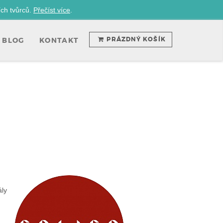
ích tvůrců.
Přečíst více
.
PRÁZDNÝ KOŠÍK
BLOG
KONTAKT
ly