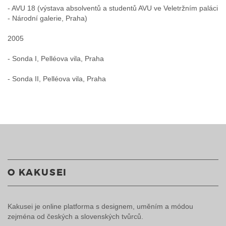
- AVU 18 (výstava absolventů a studentů AVU ve Veletržním paláci
- Národní galerie, Praha)
2005
- Sonda I, Pelléova vila, Praha
- Sonda II, Pelléova vila, Praha
O KAKUSEI
Kakusei je online platforma s designem, uměním a módou
zejména od českých a slovenských tvůrců.