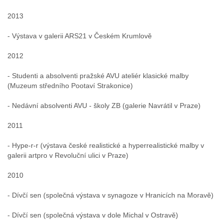
2013
- Výstava v galerii ARS21 v Českém Krumlově
2012
- Studenti a absolventi pražské AVU ateliér klasické malby
(Muzeum středního Pootaví Strakonice)
- Nedávní absolventi AVU - školy ZB (galerie Navrátil v Praze)
2011
- Hype-r-r (výstava české realistické a hyperrealistické malby v
galerii artpro v Revoluční ulici v Praze)
2010
- Dívčí sen (společná výstava v synagoze v Hranicích na Moravě)
- Dívčí sen (společná výstava v dole Michal v Ostravě)