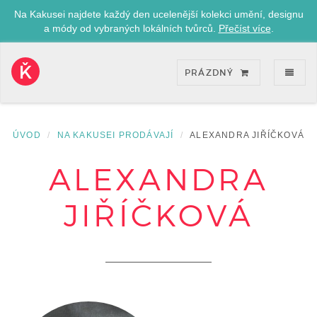
Na Kakusei najdete každý den ucelenější kolekci umění, designu
a módy od vybraných lokálních tvůrců.
Přečíst více
.
ZOB
PRÁZDNÝ
Kakusei-
přejít
na
úvodní
ÚVOD
NA KAKUSEI PRODÁVAJÍ
ALEXANDRA JIŘÍČKOVÁ
stránku
ALEXANDRA
JIŘÍČKOVÁ